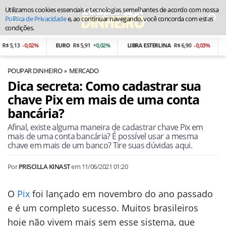
Utilizamos cookies essenciais e tecnologias semelhantes de acordo com nossa
Política de Privacidade
e, ao continuar navegando, você concorda com estas
condições.
5,13
-0,02%
EURO
R$ 5,91
+0,02%
LIBRA ESTERLINA
R$ 6,90
-0,03%
PE
POUPAR DINHEIRO
MERCADO
Dica secreta: Como cadastrar sua
chave Pix em mais de uma conta
bancária?
Afinal, existe alguma maneira de cadastrar chave Pix em
mais de uma conta bancária? É possível usar a mesma
chave em mais de um banco? Tire suas dúvidas aqui.
Por
PRISCILLA KINAST
em
11/06/2021 01:20
O
Pix
foi lançado em novembro do ano passado
e é um completo sucesso. Muitos brasileiros
hoje não vivem mais sem esse sistema, que