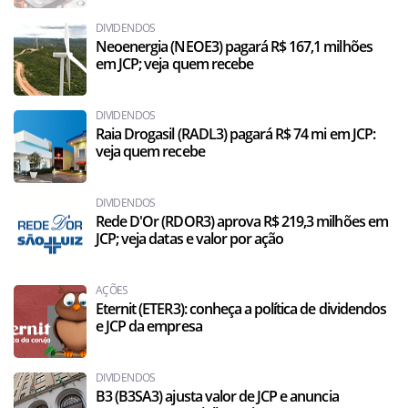
DIVIDENDOS
Neoenergia (NEOE3) pagará R$ 167,1 milhões
em JCP; veja quem recebe
DIVIDENDOS
Raia Drogasil (RADL3) pagará R$ 74 mi em JCP:
veja quem recebe
DIVIDENDOS
Rede D'Or (RDOR3) aprova R$ 219,3 milhões em
JCP; veja datas e valor por ação
AÇÕES
Eternit (ETER3): conheça a política de dividendos
e JCP da empresa
DIVIDENDOS
B3 (B3SA3) ajusta valor de JCP e anuncia