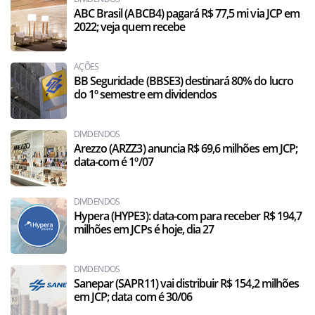
ABC Brasil (ABCB4) pagará R$ 77,5 mi via JCP em
2022; veja quem recebe
AÇÕES
BB Seguridade (BBSE3) destinará 80% do lucro
do 1º semestre em dividendos
DIVIDENDOS
Arezzo (ARZZ3) anuncia R$ 69,6 milhões em JCP;
data-com é 1º/07
DIVIDENDOS
Hypera (HYPE3): data-com para receber R$ 194,7
milhões em JCPs é hoje, dia 27
DIVIDENDOS
Sanepar (SAPR11) vai distribuir R$ 154,2 milhões
em JCP; data com é 30/06