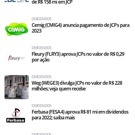
de R$ 158 mi em JCP
DIVIDENDOS
Cemig (CMIG4) anuncia pagamento de JCPs para
2023
DIVIDENDOS
Fleury (FLRY3) aprova JCPs no valor de R$ 0,29
por ação
DIVIDENDOS
Weg (WEGE3) divulga JCPs no valor de R$ 228
milhões; veja quem recebe
DIVIDENDOS
Ferbasa (FESA4) aprova R$ 81 mi em dividendos
para 2022; saiba mais
DIVIDENDOS