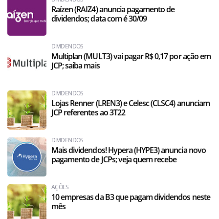
Raízen (RAIZ4) anuncia pagamento de
dividendos; data com é 30/09
DIVIDENDOS
Multiplan (MULT3) vai pagar R$ 0,17 por ação em
JCP; saiba mais
DIVIDENDOS
Lojas Renner (LREN3) e Celesc (CLSC4) anunciam
JCP referentes ao 3T22
DIVIDENDOS
Mais dividendos! Hypera (HYPE3) anuncia novo
pagamento de JCPs; veja quem recebe
AÇÕES
10 empresas da B3 que pagam dividendos neste
mês