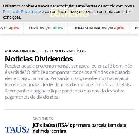
Utilizamos cookies essenciais e tecnologias semelhantes de acordo com nossa
Política de Privacidade
e, ao continuar navegando, você concorda com estas
condições.
2%
EURO
R$ 5,91
+0,02%
LIBRA ESTERLINA
R$ 6,90
-0,03%
PESO ARGE
POUPAR DINHEIRO
DIVIDENDOS
NOTÍCIAS
Notícias Dividendos
Receber aquele provento mensal, semestral ou anual é bom, não
é verdade? O difícil é acompanhar todos os anúncios de quando
eles entrarão na conta. Pensando nisso, resolvemos trazer aqui
todos os anúncios de dividendos das maiores empresas da Bolsa.
Acompanhe a página e fique por dentro das novidades sobre
pagamentos de dividendos
DIVIDENDOS
JCPs Itaúsa (ITSA4): primeira parcela tem data
definida; confira