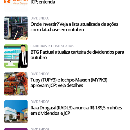
JCP; entenda
DIVIDENDOS
Onde investir? Veja a lista atualizada de ações
com data-base em outubro
CARTEIRAS RECOMENDADAS
BTG Pactual atualiza carteira de dividendos para
outubro
DIVIDENDOS
Tupy (TUPY3) e Iochpe-Maxion (MYPK3)
aprovam JCP; veja detalhes
DIVIDENDOS
Raia Drogasil (RADL3) anuncia R$ 189,5 milhões
em dividendos e JCP
DIVIDENDOS