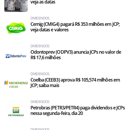
veja as datas
DIVIDENDOS
Cemig (CMIG4) pagará R$ 353 milhões em JCP;
veja datas e valores
DIVIDENDOS
Odontoprev (ODPV3) anuncia JCPs no valor de
R$ 17,6 milhões
DIVIDENDOS
Coelba (CEEB3) aprova R$ 105,574 milhões em
JCP; saiba mais
DIVIDENDOS
Petrobras (PETR3/PETR4) paga dividendos e JCPs
nessa segunda-feira, dia 20
DIVIDENDOS