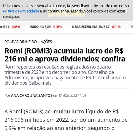
Utilizamos cookies essenciais e tecnologias semelhantes de acordo com nossa
Política de Privacidade
e, ao continuar navegando, você concorda com estas
condições.
1
-0,03%
EURO
R$ 5,89
-0,06%
LIBRA ESTERLINA
R$ 6,87
-0,01%
PESO 
POUPAR DINHEIRO
AÇÕES
Romi (ROMI3) acumula lucro de R$
216 mi e aprova dividendos; confira
Romi reportou os resultados registrados no quarto
trimestre de 2022 e no decorrer do ano. Conselho de
Administração aprovou pagamento de R$ 11,4 milhões em
dividendos. Saiba mais.
Por
ANA CAROLINA SANTOS
em
01/02/2023 11:51
A Romi (ROMI3) acumulou lucro líquido de R$
216,096 milhões em 2022, sendo um aumento de
5,9% em relação ao ano anterior, segundo o