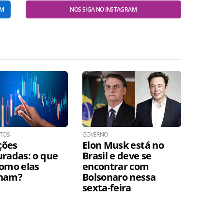
AM
NOS SIGA NO INSTAGRAM
NTOS
GOVERNO
ções
Elon Musk está no
uradas: o que
Brasil e deve se
como elas
encontrar com
onam?
Bolsonaro nessa
sexta-feira