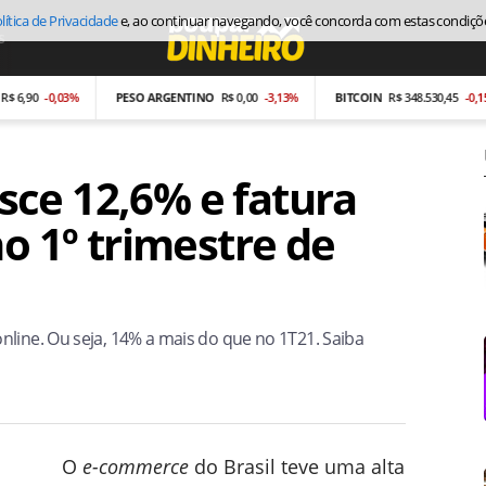
lítica de Privacidade
e, ao continuar navegando, você concorda com estas condiçõ
s
Economia
0
-0,03%
PESO ARGENTINO
R$ 0,00
-3,13%
BITCOIN
R$ 348.530,45
-0,15%
ce 12,6% e fatura
no 1º trimestre de
nline. Ou seja, 14% a mais do que no 1T21. Saiba
O
e-commerce
do Brasil teve uma alta