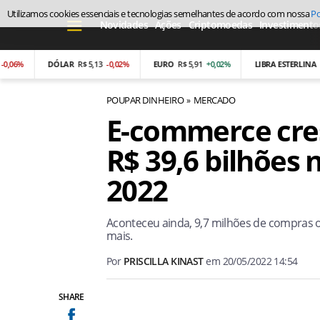
Utilizamos cookies essenciais e tecnologias semelhantes de acordo com nossa
Po
Novidades
Ações
Criptomoedas
Investimento
%
DÓLAR
R$ 5,13
-0,02%
EURO
R$ 5,91
+0,02%
LIBRA ESTERLINA
R$ 6,9
POUPAR DINHEIRO
MERCADO
E-commerce cres
R$ 39,6 bilhões 
2022
Aconteceu ainda, 9,7 milhões de compras o
mais.
Por
PRISCILLA KINAST
em
20/05/2022 14:54
SHARE