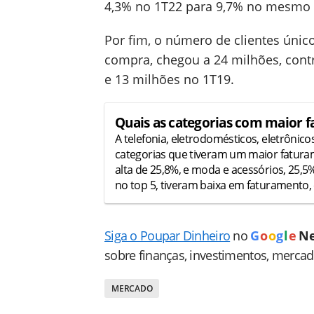
4,3% no 1T22 para 9,7% no mesmo 
Por fim, o número de clientes úni
compra, chegou a 24 milhões, cont
e 13 milhões no 1T19.
Quais as categorias com maior 
A telefonia, eletrodomésticos, eletrônico
categorias que tiveram um maior fatura
alta de 25,8%, e moda e acessórios, 25,5%
no top 5, tiveram baixa em faturamento,
Siga o Poupar Dinheiro
no
G
o
o
g
l
e
N
sobre finanças, investimentos, merca
MERCADO