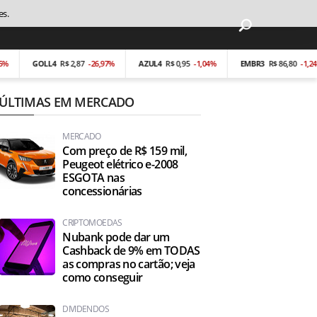
es.
GOLL4
R$ 2,87
-26,97%
AZUL4
R$ 0,95
-1,04%
EMBR3
R$ 86,80
-1,24%
ÚLTIMAS EM MERCADO
MERCADO
Com preço de R$ 159 mil,
Peugeot elétrico e-2008
ESGOTA nas
concessionárias
CRIPTOMOEDAS
Nubank pode dar um
Cashback de 9% em TODAS
as compras no cartão; veja
como conseguir
DIVIDENDOS