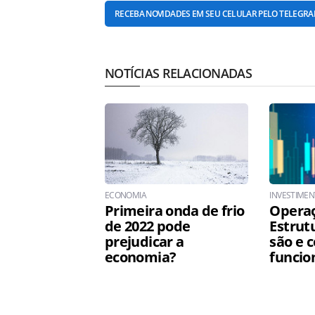
RECEBA NOVIDADES EM SEU CELULAR PELO TELEGR
NOTÍCIAS RELACIONADAS
ECONOMIA
INVESTIME
Primeira onda de frio
Opera
de 2022 pode
Estrut
prejudicar a
são e 
economia?
funci