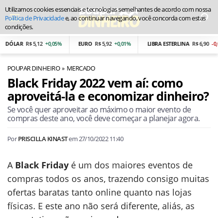
Utilizamos cookies essenciais e tecnologias semelhantes de acordo com nossa
Política de Privacidade
e, ao continuar navegando, você concorda com estas
condições.
ÓLAR
R$ 5,12
+0,05%
EURO
R$ 5,92
+0,01%
LIBRA ESTERLINA
R$ 6,90
-0,01%
POUPAR DINHEIRO
MERCADO
Black Friday 2022 vem aí: como
aproveitá-la e economizar dinheiro?
Se você quer aproveitar ao máximo o maior evento de
compras deste ano, você deve começar a planejar agora.
Por
PRISCILLA KINAST
em
27/10/2022 11:40
A
Black Friday
é um dos maiores eventos de
compras todos os anos, trazendo consigo muitas
ofertas baratas tanto online quanto nas lojas
físicas. E este ano não será diferente, aliás, as