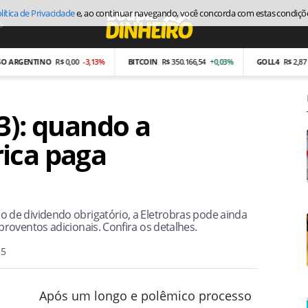
lítica de Privacidade
e, ao continuar navegando, você concorda com estas condiçõ
s
Economia
ENTINO
R$ 0,00
-3,13%
BITCOIN
R$ 350.166,54
+0,03%
GOLL4
R$ 2,87
-26,97
3): quando a
ica paga
de dividendo obrigatório, a Eletrobras pode ainda
roventos adicionais. Confira os detalhes.
35
Após um longo e polêmico processo