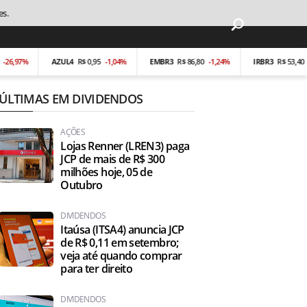
es.
%
AZUL4
R$ 0,95
-1,04%
EMBR3
R$ 86,80
-1,24%
IRBR3
R$ 53,40
-0,19%
ÚLTIMAS EM DIVIDENDOS
AÇÕES
Lojas Renner (LREN3) paga
JCP de mais de R$ 300
milhões hoje, 05 de
Outubro
DIVIDENDOS
Itaúsa (ITSA4) anuncia JCP
de R$ 0,11 em setembro;
veja até quando comprar
para ter direito
DIVIDENDOS