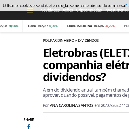
Utilizamos cookies essenciais e tecnologias semelhantes de acordo com nossa
Po
Novidades
Ações
Criptomoedas
Investimento
0,04%
EURO
R$ 5,87
0,00%
LIBRA ESTERLINA
R$ 6,86
-0,25%
PESO ARG
POUPAR DINHEIRO
DIVIDENDOS
Eletrobras (ELET
companhia elétr
dividendos?
Além do dividendo anual, também chamado 
aprovar, quando possível, pagamentos de p
Por
ANA CAROLINA SANTOS
em
20/07/2022 11:
SHARE