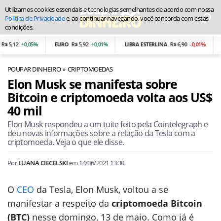
Utilizamos cookies essenciais e tecnologias semelhantes de acordo com nossa
Política de Privacidade
e, ao continuar navegando, você concorda com estas
condições.
5,12
+0,05%
EURO
R$ 5,92
+0,01%
LIBRA ESTERLINA
R$ 6,90
-0,01%
PE
POUPAR DINHEIRO
CRIPTOMOEDAS
Elon Musk se manifesta sobre
Bitcoin e criptomoeda volta aos US$
40 mil
Elon Musk respondeu a um tuite feito pela Cointelegraph e
deu novas informações sobre a relação da Tesla com a
criptomoeda. Veja o que ele disse.
Por
LUANA CIECELSKI
em
14/06/2021 13:30
O
CEO
da Tesla, Elon Musk, voltou a se
manifestar a respeito da
criptomoeda Bitcoin
(BTC)
nesse domingo, 13 de maio. Como já é