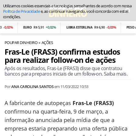
Utilizamos cookies essenciais e tecnologias semelhantes de acordo com nossa
Política de Privacidade
e, ao continuar navegando, você concorda com estas
condições.
-0,02%
EURO
R$ 5,91
+0,02%
LIBRA ESTERLINA
R$ 6,90
-0,03%
PESO AR
POUPAR DINHEIRO
AÇÕES
Fras-Le (FRAS3) confirma estudos
para realizar follow-on de ações
Após os resultados, Fras-Le (FRAS3) disse que contratou
bancos para preparos iniciais de um follow-on. Saiba mais.
Por
ANA CAROLINA SANTOS
em
11/03/2022 10:53
A fabricante de autopeças
Fras-Le (FRAS3)
confirmou na quarta-feira, 9 de março, a
informação anunciada pela mídia de que a
empresa estaria preparando uma oferta pública