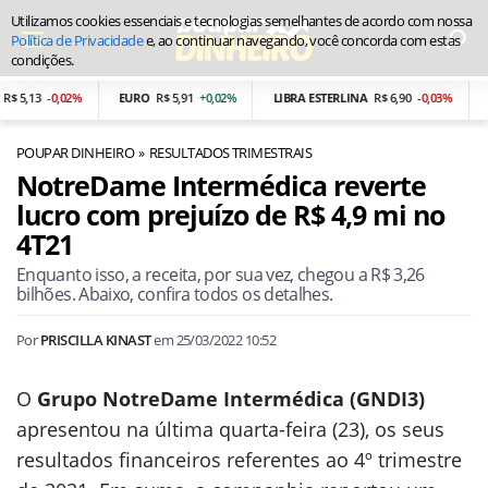
Utilizamos cookies essenciais e tecnologias semelhantes de acordo com nossa
Política de Privacidade
e, ao continuar navegando, você concorda com estas
condições.
 5,13
-0,02%
EURO
R$ 5,91
+0,02%
LIBRA ESTERLINA
R$ 6,90
-0,03%
P
POUPAR DINHEIRO
RESULTADOS TRIMESTRAIS
NotreDame Intermédica reverte
lucro com prejuízo de R$ 4,9 mi no
4T21
Enquanto isso, a receita, por sua vez, chegou a R$ 3,26
bilhões. Abaixo, confira todos os detalhes.
Por
PRISCILLA KINAST
em
25/03/2022 10:52
O
Grupo
NotreDame Intermédica (GNDI3)
apresentou na última quarta-feira (23), os seus
resultados financeiros referentes ao 4º trimestre