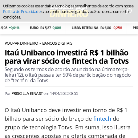
Utilizamos cookies essenciais e tecnologias semelhantes de acordo com nossa
Política de Privacidade
e, ao continuar navegando, você concorda com estas
condições.
,08
+0,04%
EURO
R$ 5,87
0,00%
LIBRA ESTERLINA
R$ 6,86
-0,25%
PESO
POUPAR DINHEIRO
BANCOS DIGITAIS
Itaú Unibanco investirá R$ 1 bilhão
para virar sócio de fintech da Totvs
Segundo os termos do acordo anunciado na última terça-
feira (12), o Itaú passa a ter 50% de participação do negócio
de "techfin" da Totvs.
Por
PRISCILLA KINAST
em
14/04/2022 08:55
O Itaú Unibanco deve investir em torno de R$ 1
bilhão para ser sócio do braço de
fintech
do
grupo de tecnologia Totvs. Em suma, isso ilustra
as crescentes apostas na oferta combinada de