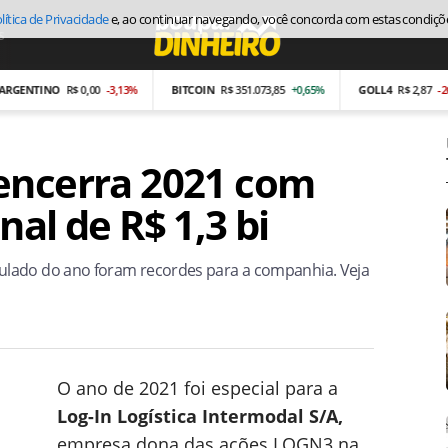
lítica de Privacidade
e, ao continuar navegando, você concorda com estas condiçõ
s
Economia
TINO
R$ 0,00
-3,13%
BITCOIN
R$ 351.073,85
+0,65%
GOLL4
R$ 2,87
-26,97%
encerra 2021 com
nal de R$ 1,3 bi
ulado do ano foram recordes para a companhia. Veja
O ano de 2021 foi especial para a
Log-In Logística Intermodal S/A
,
empresa dona das ações LOGN3 na