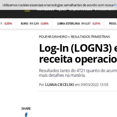
Utilizamos cookies essenciais e tecnologias semelhantes de acordo com nossa
Po
Novidades
Ações
Criptomoedas
Investimento
3%
EURO
R$ 5,89
-0,06%
LIBRA ESTERLINA
R$ 6,87
-0,01%
PESO ARGEN
POUPAR DINHEIRO
RESULTADOS TRIMESTRAIS
Log-In (LOGN3) 
receita operacio
Resultados tanto do 4T21 quanto do acum
mais detalhes na matéria.
Por
LUANA CIECELSKI
em
09/03/2022 13:58
SHARE