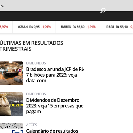
es.
AZUL4
R$ 0,95
-1,04%
EMBR3
R$ 86,80
-1,24%
IRBR3
R$ 53,40
-0,19%
ÚLTIMAS EM RESULTADOS
TRIMESTRAIS
DIVIDENDOS
Bradesco anuncia JCP de R$
7 bilhões para 2023; veja
data-com
DIVIDENDOS
Dividendos de Dezembro
2023: veja 15 empresas que
pagam
AÇÕES
Calendário de resultados