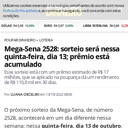
Utilizamos cookies essenciais e tecnologias semelhantes de acordo com nossa
Política de Privacidade
e, ao continuar navegando, você concorda com estas
condições.
LAR
R$ 5,08
+0,04%
EURO
R$ 5,87
0,00%
LIBRA ESTERLINA
R$ 6,86
-0,25%
POUPAR DINHEIRO
LOTERIA
Mega-Sena 2528: sorteio será nessa
quinta-feira, dia 13; prêmio está
acumulado
Esse sorteio está com um prêmio estimado de R$ 17
milhões, que se aplicado na poupança dá um rendimento
de R$ 110,8 mil em 30 dias.
Por
LUANA CIECELSKI
em
13/10/2022 08:00
O próximo sorteio da Mega-Sena, de número
2528, acontecerá em um dia diferente nessa
semana: nessa
quinta-feira, dia 13 de outubro
.