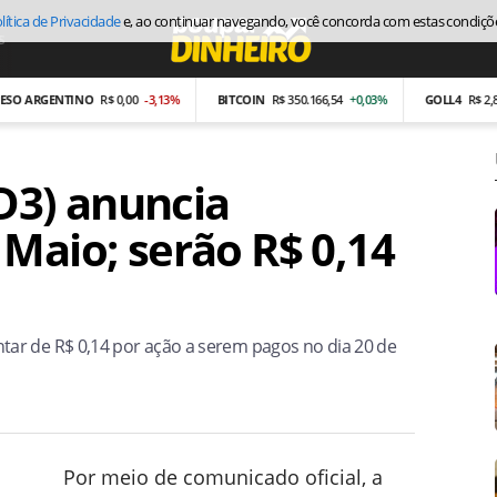
lítica de Privacidade
e, ao continuar navegando, você concorda com estas condiçõ
s
Economia
 ARGENTINO
R$ 0,00
-3,13%
BITCOIN
R$ 350.166,54
+0,03%
GOLL4
R$ 2,87
-
3) anuncia
Maio; serão R$ 0,14
ar de R$ 0,14 por ação a serem pagos no dia 20 de
Por meio de comunicado oficial, a