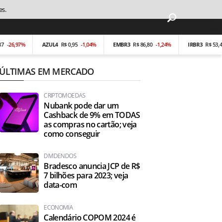
es.
26,97%
AZUL4
R$ 0,95
-1,04%
EMBR3
R$ 86,80
-1,24%
IRBR3
R$ 53,40
-
ÚLTIMAS EM MERCADO
CRIPTOMOEDAS
Nubank pode dar um
Cashback de 9% em TODAS
as compras no cartão; veja
como conseguir
DIVIDENDOS
Bradesco anuncia JCP de R$
7 bilhões para 2023; veja
data-com
ECONOMIA
Calendário COPOM 2024 é