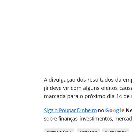
A divulgação dos resultados da em
já deve vir com alguns efeitos ca
marcada para o próximo dia 14 de 
Siga o Poupar Dinheiro
no
G
o
o
g
l
e
N
sobre finanças, investimentos, merca