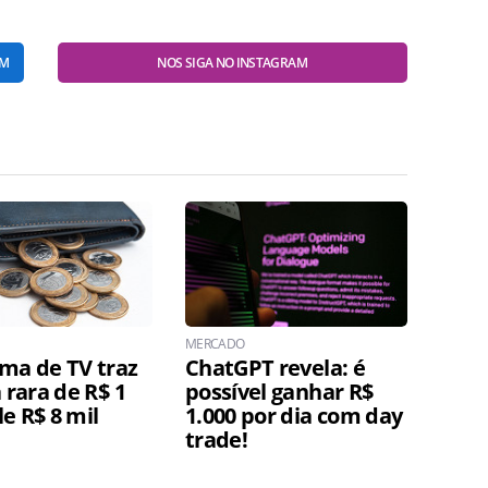
AM
NOS SIGA NO INSTAGRAM
MERCADO
ma de TV traz
ChatGPT revela: é
rara de R$ 1
possível ganhar R$
e R$ 8 mil
1.000 por dia com day
trade!