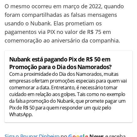
O mesmo ocorreu em março de 2022, quando
foram compartilhadas as falsas mensagens
usando o Nubank. Elas prometiam os
pagamentos via PIX no valor de R$ 75 em
comemoração ao aniversário da companhia.
Nubank está pagando Pix de R$ 50 em
Promoção para o Dia dos Namorados?
Com a proximidade do Dia dos Namorados, muitas
empresas ofertam promoções especiais para quem vai
comemorar a data. Entretanto, é necessário tomar
cuidado em relação aos golpes. Tais como no exemplo
da falsa promoção do Nubank, que promete pagar um
Pix de R$ 50 para quem responder um quiz pelo
WhatsApp.
Siga o Poupar Dinheiro
no
G
o
o
g
l
e
News
e receba