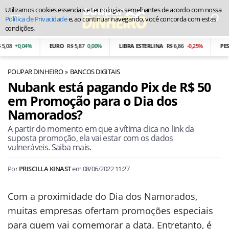
Utilizamos cookies essenciais e tecnologias semelhantes de acordo com nossa
Política de Privacidade
e, ao continuar navegando, você concorda com estas
condições.
08
+0,04%
EURO
R$ 5,87
0,00%
LIBRA ESTERLINA
R$ 6,86
-0,25%
PESO
POUPAR DINHEIRO
BANCOS DIGITAIS
Nubank está pagando Pix de R$ 50
em Promoção para o Dia dos
Namorados?
A partir do momento em que a vítima clica no link da
suposta promoção, ela vai estar com os dados
vulneráveis. Saiba mais.
Por
PRISCILLA KINAST
em
08/06/2022 11:27
Com a proximidade do Dia dos Namorados,
muitas empresas ofertam promoções especiais
para quem vai comemorar a data. Entretanto, é