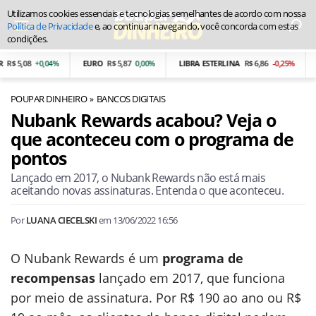
Utilizamos cookies essenciais e tecnologias semelhantes de acordo com nossa
Política de Privacidade
e, ao continuar navegando, você concorda com estas
condições.
$ 5,08
+0,04%
EURO
R$ 5,87
0,00%
LIBRA ESTERLINA
R$ 6,86
-0,25%
PE
POUPAR DINHEIRO
BANCOS DIGITAIS
Nubank Rewards acabou? Veja o
que aconteceu com o programa de
pontos
Lançado em 2017, o Nubank Rewards não está mais
aceitando novas assinaturas. Entenda o que aconteceu.
Por
LUANA CIECELSKI
em
13/06/2022 16:56
O Nubank Rewards é um
programa de
recompensas
lançado em 2017, que funciona
por meio de assinatura. Por R$ 190 ao ano ou R$