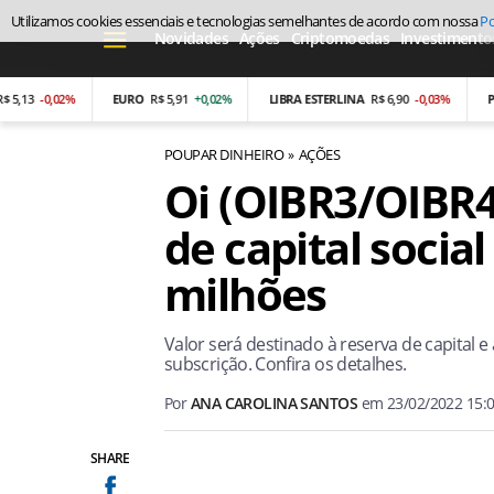
Utilizamos cookies essenciais e tecnologias semelhantes de acordo com nossa
Po
Novidades
Ações
Criptomoedas
Investimento
-0,02%
EURO
R$ 5,91
+0,02%
LIBRA ESTERLINA
R$ 6,90
-0,03%
PESO A
POUPAR DINHEIRO
AÇÕES
Oi (OIBR3/OIBR
de capital social
milhões
Valor será destinado à reserva de capital e 
subscrição. Confira os detalhes.
Por
ANA CAROLINA SANTOS
em
23/02/2022 15:
SHARE