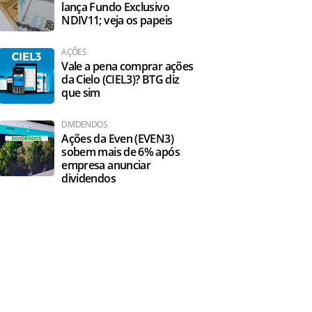
lança Fundo Exclusivo
NDIV11; veja os papeis
AÇÕES
Vale a pena comprar ações
da Cielo (CIEL3)? BTG diz
que sim
DIVIDENDOS
Ações da Even (EVEN3)
sobem mais de 6% após
empresa anunciar
dividendos