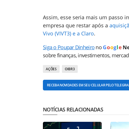
Assim, esse seria mais um passo im
empresa que restar após a
aquisiç
Vivo (VIVT3) e a Claro
.
Siga o Poupar Dinheiro
no
G
o
o
g
l
e
N
sobre finanças, investimentos, merca
AÇÕES
OIBR3
RECEBA NOVIDADES EM SEU CELULAR PELO TELEGR
NOTÍCIAS RELACIONADAS