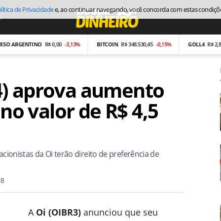
lítica de Privacidade
e, ao continuar navegando, você concorda com estas condiçõ
s
Economia
RGENTINO
R$ 0,00
-3,13%
BITCOIN
R$ 348.530,45
-0,15%
GOLL4
R$ 2,87
-26,
4) aprova aumento
 no valor de R$ 4,5
acionistas da Oi terão direito de preferência de
08
A
Oi (OIBR3)
anunciou que seu