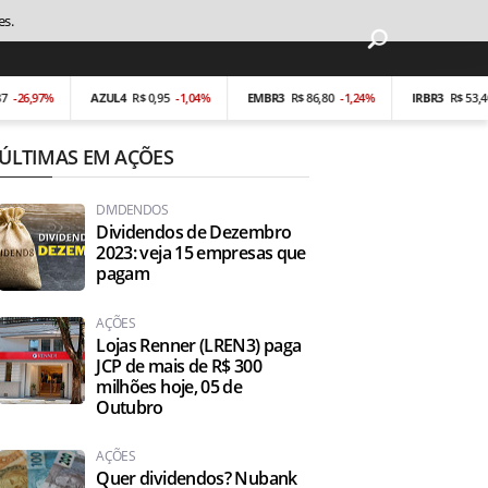
es.
97%
AZUL4
R$ 0,95
-1,04%
EMBR3
R$ 86,80
-1,24%
IRBR3
R$ 53,40
-0,1
ÚLTIMAS EM AÇÕES
DIVIDENDOS
Dividendos de Dezembro
2023: veja 15 empresas que
pagam
AÇÕES
Lojas Renner (LREN3) paga
JCP de mais de R$ 300
milhões hoje, 05 de
Outubro
AÇÕES
Quer dividendos? Nubank