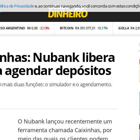
lítica de Privacidade
e, ao continuar navegando, você concorda com estas condiçõ
s
Economia
GENTINO
R$ 0,00
-3,13%
BITCOIN
R$ 351.377,31
+0,17%
GOLL4
R$ 2,87
-26,
nhas: Nubank libera
 agendar depósitos
 mais duas funções: o simulador e o agendamento.
O Nubank lançou recentemente um
ferramenta chamada Caixinhas, por
meio das quais os clientes podem