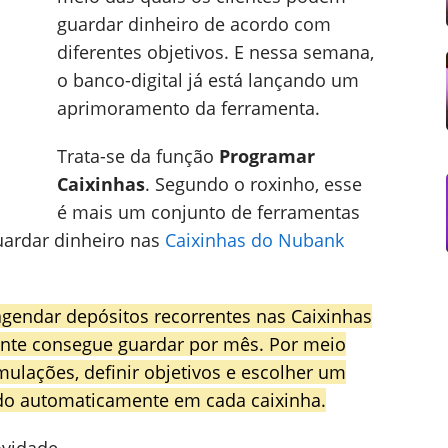
guardar dinheiro de acordo com
diferentes objetivos. E nessa semana,
o banco-digital já está lançando um
aprimoramento da ferramenta.
Trata-se da função
Programar
Caixinhas
. Segundo o roxinho, esse
é mais um conjunto de ferramentas
uardar dinheiro nas
Caixinhas do Nubank
agendar depósitos recorrentes nas Caixinhas
liente consegue guardar por mês. Por meio
mulações, definir objetivos e escolher um
cado automaticamente em cada caixinha.