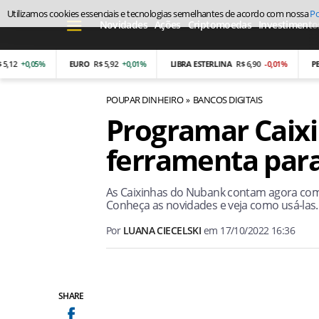
Utilizamos cookies essenciais e tecnologias semelhantes de acordo com nossa
Po
Novidades
Ações
Criptomoedas
Investimento
0,05%
EURO
R$ 5,92
+0,01%
LIBRA ESTERLINA
R$ 6,90
-0,01%
PESO AR
POUPAR DINHEIRO
BANCOS DIGITAIS
Programar Caixi
ferramenta para
As Caixinhas do Nubank contam agora com
Conheça as novidades e veja como usá-las.
Por
LUANA CIECELSKI
em
17/10/2022 16:36
SHARE