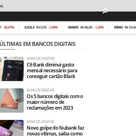
es.
97%
AZUL4
R$ 0,95
-1,04%
EMBR3
R$ 86,80
-1,24%
IRBR3
R$ 53,40
-0,19
ÚLTIMAS EM BANCOS DIGITAIS
BANCOS DIGITAIS
C6 Bank diminui gasto
mensal necessário para
conseguir cartão Black
BANCOS DIGITAIS
Os 5 bancos digitais com o
maior número de
reclamações em 2023
BANCOS DIGITAIS
Novo golpe do Nubank faz
novas vítimas, saiba como