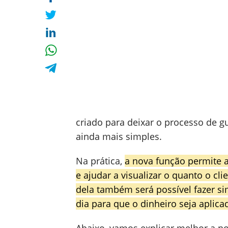
criado para deixar o processo de g
ainda mais simples.
Na prática,
a nova função permite 
e ajudar a visualizar o quanto o c
dela também será possível fazer si
dia para que o dinheiro seja apli