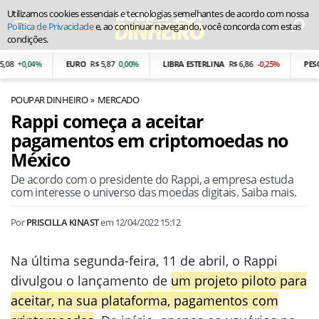
Utilizamos cookies essenciais e tecnologias semelhantes de acordo com nossa
Política de Privacidade
e, ao continuar navegando, você concorda com estas
condições.
08
+0,04%
EURO
R$ 5,87
0,00%
LIBRA ESTERLINA
R$ 6,86
-0,25%
PESO 
POUPAR DINHEIRO
MERCADO
Rappi começa a aceitar
pagamentos em criptomoedas no
México
De acordo com o presidente do Rappi, a empresa estuda
com interesse o universo das moedas digitais. Saiba mais.
Por
PRISCILLA KINAST
em
12/04/2022 15:12
Na última segunda-feira, 11 de abril, o Rappi
divulgou o lançamento de
um projeto piloto para
aceitar, na sua plataforma, pagamentos com