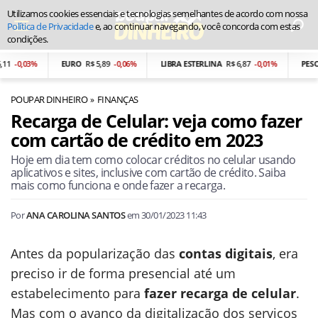
Utilizamos cookies essenciais e tecnologias semelhantes de acordo com nossa
Política de Privacidade
e, ao continuar navegando, você concorda com estas
condições.
0,03%
EURO
R$ 5,89
-0,06%
LIBRA ESTERLINA
R$ 6,87
-0,01%
PESO AR
POUPAR DINHEIRO
FINANÇAS
Recarga de Celular: veja como fazer
com cartão de crédito em 2023
Hoje em dia tem como colocar créditos no celular usando
aplicativos e sites, inclusive com cartão de crédito. Saiba
mais como funciona e onde fazer a recarga.
Por
ANA CAROLINA SANTOS
em
30/01/2023 11:43
Antes da popularização das
contas digitais
, era
preciso ir de forma presencial até um
estabelecimento para
fazer recarga de celular
.
Mas com o avanço da digitalização dos serviços