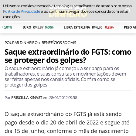
Utilizamos cookies essenciais e tecnologias semelhantes de acordo com nossa
Política de Privacidade
e, ao continuar navegando, você concorda com estas
condições.
,04%
EURO
R$ 5,87
0,00%
LIBRA ESTERLINA
R$ 6,86
-0,25%
PESO ARGE
POUPAR DINHEIRO
BENEFÍCIOS SOCIAIS
Saque extraordinário do FGTS: como
se proteger dos golpes?
O saque extraordinário já começou a ser pago para os
trabalhadores, e suas consultas e movimentações devem
ser feitas apenas nos canais oficiais. Confira como se
proteger dos golpes.
Por
PRISCILLA KINAST
em
28/04/2022 09:58
O saque extraordinário do FGTS já está sendo
pago desde o dia 20 de abril de 2022 e segue até
dia 15 de junho, conforme o mês de nascimento