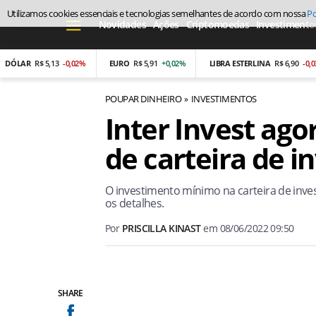
Utilizamos cookies essenciais e tecnologias semelhantes de acordo com nossa
Po
Novidades
Ações
Criptomoedas
Investimento
R
R$ 5,13
-0,02%
EURO
R$ 5,91
+0,02%
LIBRA ESTERLINA
R$ 6,90
-0,03%
POUPAR DINHEIRO
INVESTIMENTOS
Inter Invest ag
de carteira de 
O investimento mínimo na carteira de invest
os detalhes.
Por
PRISCILLA KINAST
em
08/06/2022 09:50
SHARE