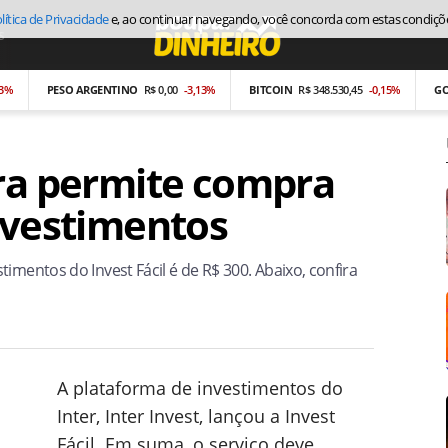
lítica de Privacidade
e, ao continuar navegando, você concorda com estas condiçõ
s
Economia
PESO ARGENTINO
R$ 0,00
-3,13%
BITCOIN
R$ 348.530,45
-0,15%
GOLL4
R$
ora permite compra
investimentos
imentos do Invest Fácil é de R$ 300. Abaixo, confira
A plataforma de investimentos do
Inter, Inter Invest, lançou a Invest
Fácil. Em suma, o serviço deve