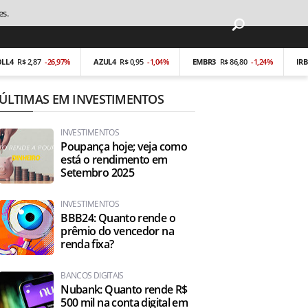
es.
 2,87
-26,97%
AZUL4
R$ 0,95
-1,04%
EMBR3
R$ 86,80
-1,24%
IRBR3
R$ 
ÚLTIMAS EM INVESTIMENTOS
INVESTIMENTOS
Poupança hoje; veja como
está o rendimento em
Setembro 2025
INVESTIMENTOS
BBB24: Quanto rende o
prêmio do vencedor na
renda fixa?
BANCOS DIGITAIS
Nubank: Quanto rende R$
500 mil na conta digital em