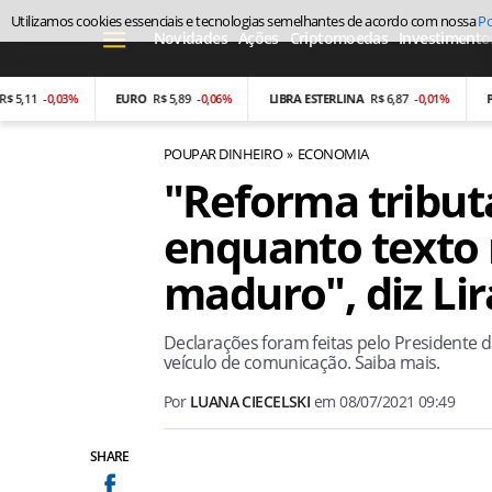
Utilizamos cookies essenciais e tecnologias semelhantes de acordo com nossa
Po
Novidades
Ações
Criptomoedas
Investimento
5,11
-0,03%
EURO
R$ 5,89
-0,06%
LIBRA ESTERLINA
R$ 6,87
-0,01%
PES
POUPAR DINHEIRO
ECONOMIA
"Reforma tribut
enquanto texto 
maduro", diz Lir
Declarações foram feitas pelo Presidente 
veículo de comunicação. Saiba mais.
Por
LUANA CIECELSKI
em
08/07/2021 09:49
SHARE