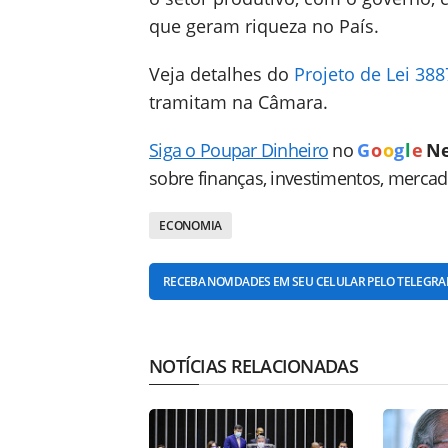
que geram riqueza no País.
Veja detalhes do
Projeto de Lei 38
tramitam na Câmara.
Siga o Poupar Dinheiro
no
G
o
o
g
l
e
N
sobre finanças, investimentos, merca
ECONOMIA
RECEBA NOVIDADES EM SEU CELULAR PELO TELEGR
NOTÍCIAS RELACIONADAS