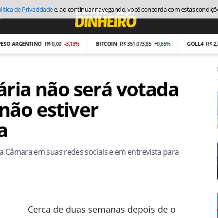
lítica de Privacidade
e, ao continuar navegando, você concorda com estas condiçõ
s
Economia
O ARGENTINO
R$ 0,00
-3,13%
BITCOIN
R$ 351.073,85
+0,65%
GOLL4
R$ 2,87
ária não será votada
não estiver
a
da Câmara em suas redes sociais e em entrevista para
Cerca de duas semanas depois de o