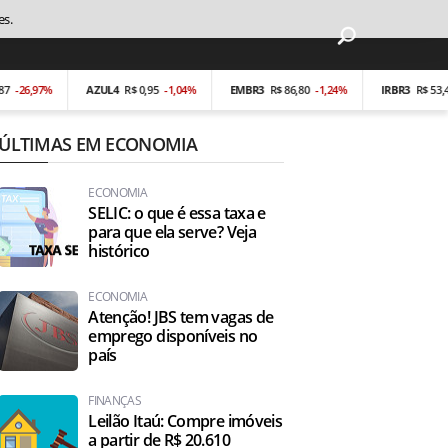
es.
-26,97%
AZUL4
R$ 0,95
-1,04%
EMBR3
R$ 86,80
-1,24%
IRBR3
R$ 53,40
ÚLTIMAS EM ECONOMIA
ECONOMIA
SELIC: o que é essa taxa e
para que ela serve? Veja
histórico
ECONOMIA
Atenção! JBS tem vagas de
emprego disponíveis no
país
FINANÇAS
Leilão Itaú: Compre imóveis
a partir de R$ 20.610