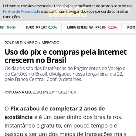
Utilizamos cookies essenciais e tecnologias semelhantes de acordo com nossa
Política de Privacidade
e, ao continuar navegando, você concorda com estas
condições.
04%
EURO
R$ 5,87
0,00%
LIBRA ESTERLINA
R$ 6,86
-0,25%
PESO ARGE
POUPAR DINHEIRO
MERCADO
Uso do pix e compras pela internet
crescem no Brasil
Os dados são das Estatísticas de Pagamentos de Varejo e
de Cartões no Brasil, divulgadas nessa terça-feira, dia 22,
pelo Banco Central. Confira detalhes.
Por
LUANA CIECELSKI
em
23/11/2022 14:31
O
Pix acabou de completar 2 anos de
existência
e é um queridinho dos brasileiros.
Instantâneo e gratuito, em pouco tempo ele
passou a ser um dos meios de transações mais