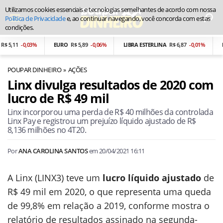
Utilizamos cookies essenciais e tecnologias semelhantes de acordo com nossa
Política de Privacidade
e, ao continuar navegando, você concorda com estas
condições.
5,11
-0,03%
EURO
R$ 5,89
-0,06%
LIBRA ESTERLINA
R$ 6,87
-0,01%
PE
POUPAR DINHEIRO
AÇÕES
Linx divulga resultados de 2020 com
lucro de R$ 49 mil
Linx incorporou uma perda de R$ 40 milhões da controlada
Linx Pay e registrou um prejuízo líquido ajustado de R$
8,136 milhões no 4T20.
Por
ANA CAROLINA SANTOS
em
20/04/2021 16:11
A Linx (LINX3) teve um
lucro líquido ajustado
de
R$ 49 mil em 2020, o que representa uma queda
de 99,8% em relação a 2019, conforme mostra o
relatório de resultados assinado na segunda-