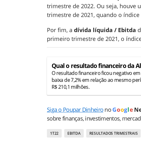
trimestre de 2022. Ou seja, houve 
trimestre de 2021, quando o índice 
Por fim, a
dívida líquida / Ebitda
d
primeiro trimestre de 2021, o índice
Qual o resultado financeiro da A
O resultado financeiro ficou negativo e
baixa de 7,2% em relação ao mesmo perí
R$ 210,1 milhões.
Siga o Poupar Dinheiro
no
G
o
o
g
l
e
N
sobre finanças, investimentos, merca
1T22
EBITDA
RESULTADOS TRIMESTRAIS