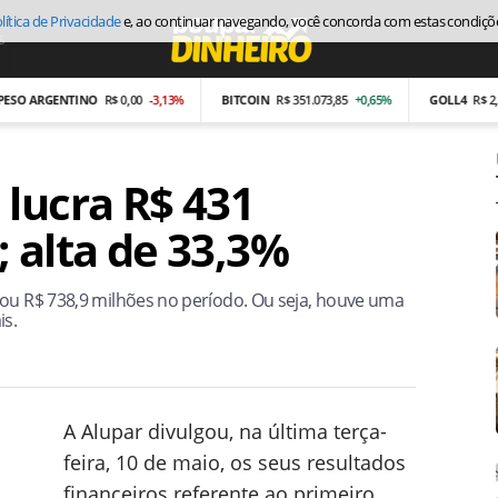
lítica de Privacidade
e, ao continuar navegando, você concorda com estas condiçõ
s
Economia
 ARGENTINO
R$ 0,00
-3,13%
BITCOIN
R$ 351.073,85
+0,65%
GOLL4
R$ 2,87
-
 lucra R$ 431
 alta de 33,3%
gou R$ 738,9 milhões no período. Ou seja, houve uma
is.
A Alupar divulgou, na última terça-
feira, 10 de maio, os seus resultados
financeiros referente ao primeiro