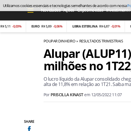
Utilizamos cookies essenciais e tecnologias semelhantes de acordo com nossa
Po
Novidades
Ações
Criptomoedas
Investimento
,11
-0,03%
EURO
R$ 5,89
-0,06%
LIBRA ESTERLINA
R$ 6,87
-0,01%
PESO
POUPAR DINHEIRO
RESULTADOS TRIMESTRAIS
Alupar (ALUP11)
milhões no 1T22;
O lucro líquido da Alupar consolidado che
alta de 11,8% em relação ao 1T21. Saiba ma
Por
PRISCILLA KINAST
em
12/05/2022 11:07
SHARE