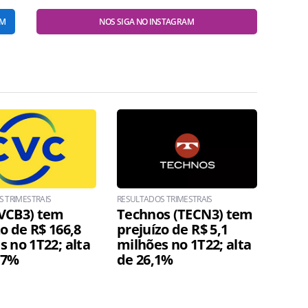
AM
NOS SIGA NO INSTAGRAM
 TRIMESTRAIS
RESULTADOS TRIMESTRAIS
VCB3) tem
Technos (TECN3) tem
o de R$ 166,8
prejuízo de R$ 5,1
s no 1T22; alta
milhões no 1T22; alta
,7%
de 26,1%