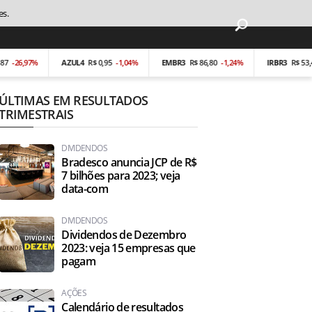
es.
26,97%
AZUL4
R$ 0,95
-1,04%
EMBR3
R$ 86,80
-1,24%
IRBR3
R$ 53,40
-
ÚLTIMAS EM RESULTADOS
TRIMESTRAIS
DIVIDENDOS
Bradesco anuncia JCP de R$
7 bilhões para 2023; veja
data-com
DIVIDENDOS
Dividendos de Dezembro
2023: veja 15 empresas que
pagam
AÇÕES
Calendário de resultados