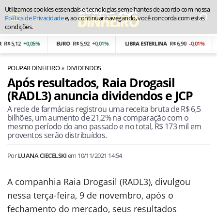
Utilizamos cookies essenciais e tecnologias semelhantes de acordo com nossa
Política de Privacidade
e, ao continuar navegando, você concorda com estas
condições.
$ 5,12
+0,05%
EURO
R$ 5,92
+0,01%
LIBRA ESTERLINA
R$ 6,90
-0,01%
P
POUPAR DINHEIRO
DIVIDENDOS
Após resultados, Raia Drogasil
(RADL3) anuncia dividendos e JCP
A rede de farmácias registrou uma receita bruta de R$ 6,5
bilhões, um aumento de 21,2% na comparação com o
mesmo período do ano passado e no total, R$ 173 mil em
proventos serão distribuídos.
Por
LUANA CIECELSKI
em
10/11/2021 14:54
A companhia Raia Drogasil (RADL3), divulgou
nessa terça-feira, 9 de novembro, após o
fechamento do mercado, seus resultados