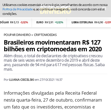
Utilizamos cookies essenciais e tecnologias semelhantes de acordo com nossa
Política de Privacidade
e, ao continuar navegando, você concorda com estas
condições.
AR
R$ 5,13
-0,02%
EURO
R$ 5,91
+0,02%
LIBRA ESTERLINA
R$ 6,90
-0,03%
POUPAR DINHEIRO
CRIPTOMOEDAS
Brasileiros movimentaram R$ 127
bilhões em criptomoedas em 2020
Além disso, o total de declarantes de criptoativos cresceu
mais de seis vezes entre dezembro de 2019 e abril deste
ano, passando de 94 mil para 617 mil pessoas físicas. Saiba
mais.
Por
LUANA CIECELSKI
em
27/10/2021 16:37
Informações divulgadas pela Receita Federal
nesta quarta-feira, 27 de outubro, confirmaram
um fato que os investidores, economistas e