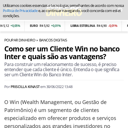
Utilizamos cookies essenciais e tecnologias semelhantes de acordo com nossa
Política de Privacidade
e, ao continuar navegando, você concorda com estas
condições.
,12
+0,05%
EURO
R$ 5,92
+0,01%
LIBRA ESTERLINA
R$ 6,90
-0,01%
PES
POUPAR DINHEIRO
BANCOS DIGITAIS
Como ser um Cliente Win no banco
Inter e quais são as vantagens?
Para construir um relacionamento de sucesso, é preciso
entender que cada cliente é único. Entenda o que significa
ser um Cliente Win do Banco Inter.
Por
PRISCILLA KINAST
em
30/06/2022 13:48
O Win (Wealth Management, ou Gestão de
Patrimônio) é um segmento de clientes
especializado em oferecer produtos e serviços
personalizados aos grandes investidores no