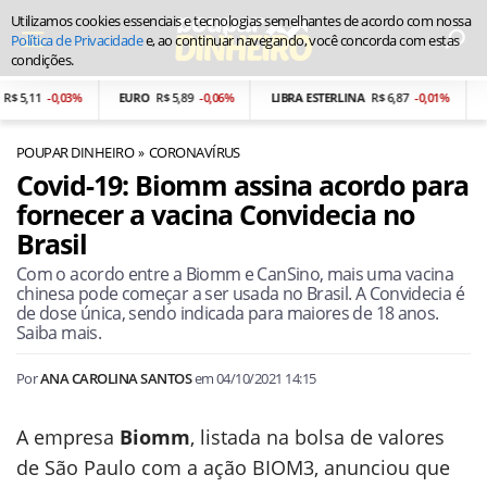
Utilizamos cookies essenciais e tecnologias semelhantes de acordo com nossa
Política de Privacidade
e, ao continuar navegando, você concorda com estas
condições.
 5,11
-0,03%
EURO
R$ 5,89
-0,06%
LIBRA ESTERLINA
R$ 6,87
-0,01%
PE
POUPAR DINHEIRO
CORONAVÍRUS
Covid-19: Biomm assina acordo para
fornecer a vacina Convidecia no
Brasil
Com o acordo entre a Biomm e CanSino, mais uma vacina
chinesa pode começar a ser usada no Brasil. A Convidecia é
de dose única, sendo indicada para maiores de 18 anos.
Saiba mais.
Por
ANA CAROLINA SANTOS
em
04/10/2021 14:15
A empresa
Biomm
, listada na bolsa de valores
de São Paulo com a ação BIOM3, anunciou que