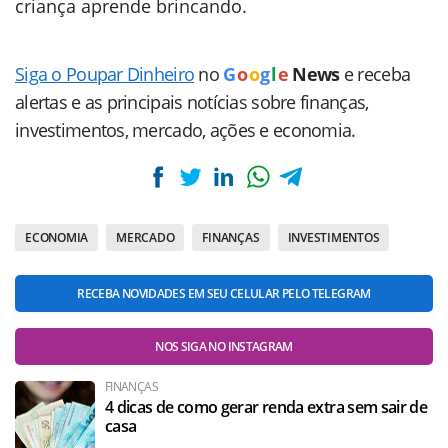
criança aprende brincando.
Siga o Poupar Dinheiro
no
G
o
o
g
l
e
News
e receba
alertas e as principais notícias sobre finanças,
investimentos, mercado, ações e economia.
ECONOMIA
MERCADO
FINANÇAS
INVESTIMENTOS
RECEBA NOVIDADES EM SEU CELULAR PELO TELEGRAM
NOS SIGA NO INSTAGRAM
FINANÇAS
4 dicas de como gerar renda extra sem sair de
casa