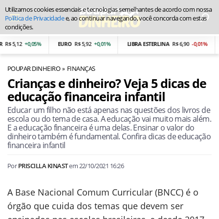
Utilizamos cookies essenciais e tecnologias semelhantes de acordo com nossa
Política de Privacidade
e, ao continuar navegando, você concorda com estas
condições.
 5,12
+0,05%
EURO
R$ 5,92
+0,01%
LIBRA ESTERLINA
R$ 6,90
-0,01%
P
POUPAR DINHEIRO
FINANÇAS
Crianças e dinheiro? Veja 5 dicas de
educação financeira infantil
Educar um filho não está apenas nas questões dos livros de
escola ou do tema de casa. A educação vai muito mais além.
E a educação financeira é uma delas. Ensinar o valor do
dinheiro também é fundamental. Confira dicas de educação
financeira infantil
Por
PRISCILLA KINAST
em
22/10/2021 16:26
A Base Nacional Comum Curricular (BNCC) é o
órgão que cuida dos temas que devem ser