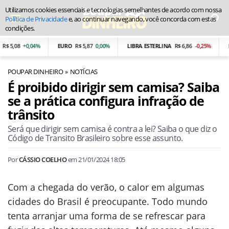
Utilizamos cookies essenciais e tecnologias semelhantes de acordo com nossa
Política de Privacidade
e, ao continuar navegando, você concorda com estas
condições.
 5,08
+0,04%
EURO
R$ 5,87
0,00%
LIBRA ESTERLINA
R$ 6,86
-0,25%
PE
POUPAR DINHEIRO
NOTÍCIAS
É proibido dirigir sem camisa? Saiba
se a prática configura infração de
trânsito
Será que dirigir sem camisa é contra a lei? Saiba o que diz o
Código de Transito Brasileiro sobre esse assunto.
Por
CÁSSIO COELHO
em
21/01/2024 18:05
Com a chegada do verão, o calor em algumas
cidades do Brasil é preocupante. Todo mundo
tenta arranjar uma forma de se refrescar para