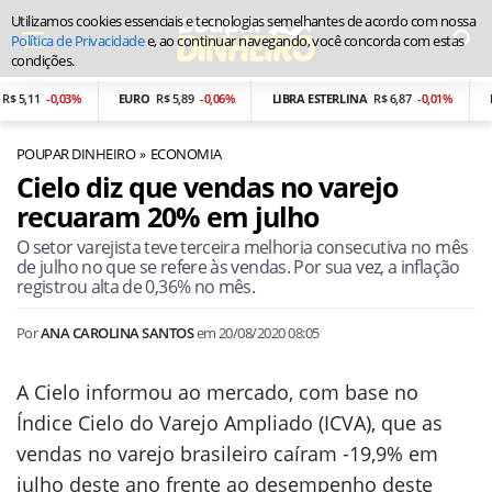
Utilizamos cookies essenciais e tecnologias semelhantes de acordo com nossa
Política de Privacidade
e, ao continuar navegando, você concorda com estas
condições.
 5,11
-0,03%
EURO
R$ 5,89
-0,06%
LIBRA ESTERLINA
R$ 6,87
-0,01%
PE
POUPAR DINHEIRO
ECONOMIA
Cielo diz que vendas no varejo
recuaram 20% em julho
O setor varejista teve terceira melhoria consecutiva no mês
de julho no que se refere às vendas. Por sua vez, a inflação
registrou alta de 0,36% no mês.
Por
ANA CAROLINA SANTOS
em
20/08/2020 08:05
A Cielo informou ao mercado, com base no
Índice Cielo do Varejo Ampliado (ICVA), que as
vendas no varejo brasileiro caíram -19,9% em
julho deste ano frente ao desempenho deste