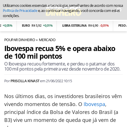
Utilizamos cookies essenciais e tecnologias semelhantes de acordo com nossa
Política de Privacidade
e, ao continuar navegando, você concorda com estas
condições.
+0,05%
EURO
R$ 5,92
+0,01%
LIBRA ESTERLINA
R$ 6,90
-0,01%
PESO A
POUPAR DINHEIRO
MERCADO
Ibovespa recua 5% e opera abaixo
de 100 mil pontos
O Ibovespa recuou fortemente, e perdeu o patamar dos
100 mil pontos pela primeira vez desde novembro de 2020.
Por
PRISCILLA KINAST
em
21/06/2022 10:15
Nos últimos dias, os investidores brasileiros vêm
vivendo momentos de tensão. O
Ibovespa
,
principal índice da Bolsa de Valores do Brasil (a
B3) vive um momento de queda que já vem de