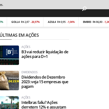
es.
GOLL4
R$ 2,87
-26,97%
AZUL4
R$ 0,95
-1,04%
EMBR3
R$ 86,80
-1,24%
ÚLTIMAS EM AÇÕES
AÇÕES
B3 vai reduzir liquidação de
ações para D+1
DIVIDENDOS
Dividendos de Dezembro
2023: veja 15 empresas que
pagam
AÇÕES
Intelbras faliu? Ações
derretem 12% e assustam