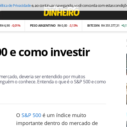
lítica de Privacidade
e, ao continuar navegando, você concorda com estas condiçõ
s
Economia
-0,01%
PESO ARGENTINO
R$ 0,00
-3,13%
BITCOIN
R$ 351.377,31
+0,17%
0 e como investir
 mercado, deveria ser entendido por muitos
ninguém o conhece. Entenda o que é o S&P 500 e como
O
S&P 500
é um índice muito
importante dentro do mercado de