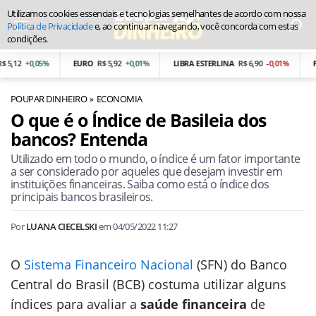
Utilizamos cookies essenciais e tecnologias semelhantes de acordo com nossa
Política de Privacidade
e, ao continuar navegando, você concorda com estas
condições.
2
+0,05%
EURO
R$ 5,92
+0,01%
LIBRA ESTERLINA
R$ 6,90
-0,01%
PESO
POUPAR DINHEIRO
ECONOMIA
O que é o Índice de Basileia dos
bancos? Entenda
Utilizado em todo o mundo, o índice é um fator importante
a ser considerado por aqueles que desejam investir em
instituições financeiras. Saiba como está o índice dos
principais bancos brasileiros.
Por
LUANA CIECELSKI
em
04/05/2022 11:27
O
Sistema Financeiro Nacional
(SFN) do Banco
Central do Brasil (BCB) costuma utilizar alguns
índices para avaliar a
saúde financeira
de