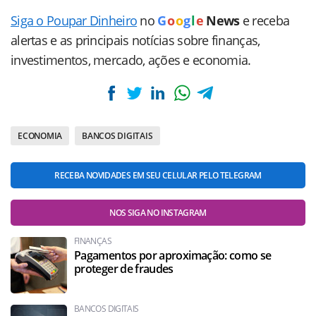
Siga o Poupar Dinheiro
no
G
o
o
g
l
e
News
e receba
alertas e as principais notícias sobre finanças,
investimentos, mercado, ações e economia.
ECONOMIA
BANCOS DIGITAIS
RECEBA NOVIDADES EM SEU CELULAR PELO TELEGRAM
NOS SIGA NO INSTAGRAM
FINANÇAS
Pagamentos por aproximação: como se
proteger de fraudes
BANCOS DIGITAIS