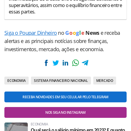
superavitários, assim como o equilíbrio financeiro entre
essas partes.
Siga o Poupar Dinheiro
no
G
o
o
g
l
e
News
e receba
alertas e as principais notícias sobre finanças,
investimentos, mercado, ações e economia.
ECONOMIA
SISTEMA FINANCEIRO NACIONAL
MERCADO
RECEBA NOVIDADES EM SEU CELULAR PELO TELEGRAM
NOS SIGA NO INSTAGRAM
ECONOMIA
Qual será o salário mínimo em 2023? E quanto