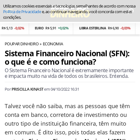
Utilizamos cookies essenciais e tecnologias semelhantes de acordo com nossa
Política de Privacidade
e, ao continuar navegando, você concorda com estas
condições.
5,13
-0,02%
EURO
R$ 5,91
+0,02%
LIBRA ESTERLINA
R$ 6,90
-0,03%
PES
POUPAR DINHEIRO
ECONOMIA
Sistema Financeiro Nacional (SFN):
o que é e como funciona?
O Sistema Financeiro Nacional é extremamente importante
e impacta muito na vida de todos os brasileiros. Entenda.
Por
PRISCILLA KINAST
em
04/10/2022 16:31
Talvez você não saiba, mas as pessoas que têm
conta em banco, corretora de investimento ou
outro tipo de instituição financeira, têm muito
em comum. É dito isso, pois todas elas fazem