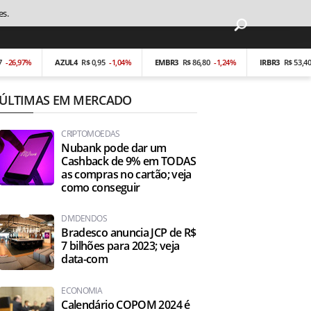
es.
7%
AZUL4
R$ 0,95
-1,04%
EMBR3
R$ 86,80
-1,24%
IRBR3
R$ 53,40
-0,19
ÚLTIMAS EM MERCADO
CRIPTOMOEDAS
Nubank pode dar um
Cashback de 9% em TODAS
as compras no cartão; veja
como conseguir
DIVIDENDOS
Bradesco anuncia JCP de R$
7 bilhões para 2023; veja
data-com
ECONOMIA
Calendário COPOM 2024 é