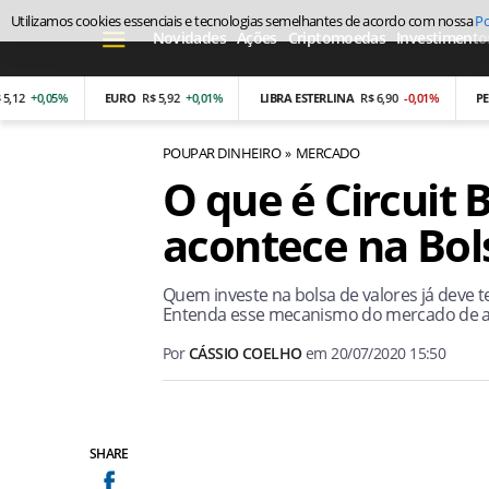
Utilizamos cookies essenciais e tecnologias semelhantes de acordo com nossa
Po
Novidades
Ações
Criptomoedas
Investimento
0,05%
EURO
R$ 5,92
+0,01%
LIBRA ESTERLINA
R$ 6,90
-0,01%
PESO AR
POUPAR DINHEIRO
MERCADO
O que é Circuit 
acontece na Bol
Quem investe na bolsa de valores já deve ter
Entenda esse mecanismo do mercado de a
Por
CÁSSIO COELHO
em
20/07/2020 15:50
SHARE