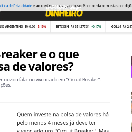
lítica de Privacidade
e, ao continuar navegando, você concorda com estas condiçõ
s
Economia
GENTINO
R$ 0,00
-3,13%
BITCOIN
R$ 351.377,31
+0,17%
GOLL4
R$ 2,87
-26,9
Breaker e o que
sa de valores?
 ouvido falar ou vivenciado em ''Circuit Breaker''.
ções.
Quem investe na bolsa de valores há
pelo menos 4 meses já deve ter
vivenciado um ''Circuit Breaker''. Mas