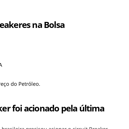
breakeres na Bolsa
A
reço do Petróleo.
er foi acionado pela última