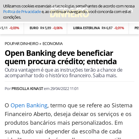
Utilizamos cookies essenciais e tecnologias semelhantes de acordo com nossa
Política de Privacidade
e, ao continuar navegando, você concorda com estas
condições.
,11
-0,03%
EURO
R$ 5,89
-0,06%
LIBRA ESTERLINA
R$ 6,87
-0,01%
PES
POUPAR DINHEIRO
ECONOMIA
Open Banking deve beneficiar
quem procura crédito; entenda
Outra vantagem é que as instruções terão a chance de
acompanhar todo o histórico financeiro. Saiba mais.
Por
PRISCILLA KINAST
em
29/04/2022 11:01
O
Open Banking
, termo que se refere ao Sistema
Financeiro Aberto, deseja deixar os serviços e os
produtos bancários mais personalizados. Em
suma, tudo vai depender da escolha de cada