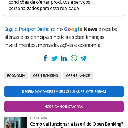
condições de ofertar produtos e serviços
personalizados para essa realidade.
Siga o Poupar Dinheiro
no
G
o
o
g
l
e
News
e receba
alertas e as principais notícias sobre finanças,
investimentos, mercado, ações e economia.
ECONOMIA
OPEN BANKING
OPEN FINANCE
RECEBA NOVIDADES EM SEU CELULAR PELO TELEGRAM
NOS SIGA NO INSTAGRAM
ECONOMIA
Como vai funcionar a fase 4 do Open Banking?