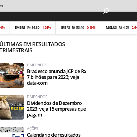
EMBR3
R$ 86,80
-1,24%
IRBR3
R$ 53,40
-0,19%
MGLU3
R$ 4,79
-2,64%
ÚLTIMAS EM RESULTADOS
TRIMESTRAIS
DIVIDENDOS
Bradesco anuncia JCP de R$
7 bilhões para 2023; veja
data-com
DIVIDENDOS
Dividendos de Dezembro
2023: veja 15 empresas que
pagam
AÇÕES
Calendário de resultados