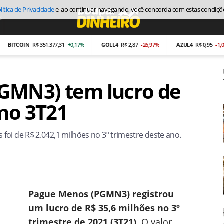
s
Economia
ITCOIN
R$ 351.377,31
+0,17%
GOLL4
R$ 2,87
-26,97%
AZUL4
R$ 0,95
-1,04%
GMN3) tem lucro de
 no 3T21
oi de R$ 2.042,1 milhões no 3º trimestre deste ano.
Pague Menos (PGMN3) registrou
um lucro de R$ 35,6 milhões no 3º
trimestre de 2021 (3T21).
O valor