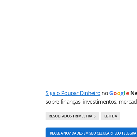
Siga o Poupar Dinheiro
no
G
o
o
g
l
e
N
sobre finanças, investimentos, merca
RESULTADOS TRIMESTRAIS
EBITDA
RECEBA NOVIDADES EM SEU CELULAR PELO TELEGR