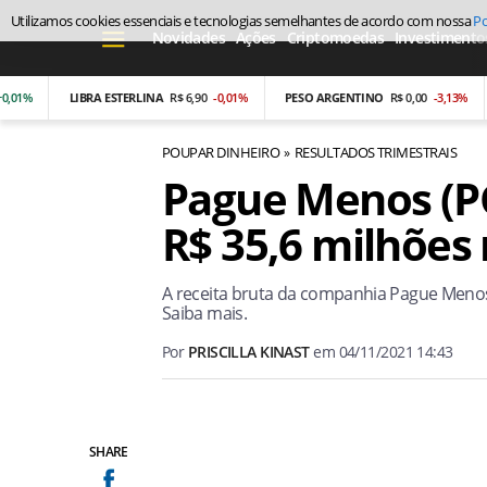
Novidades
Ações
Criptomoedas
Investimento
%
LIBRA ESTERLINA
R$ 6,90
-0,01%
PESO ARGENTINO
R$ 0,00
-3,13%
B
POUPAR DINHEIRO
RESULTADOS TRIMESTRAIS
Pague Menos (P
R$ 35,6 milhões
A receita bruta da companhia Pague Menos f
Saiba mais.
Por
PRISCILLA KINAST
em
04/11/2021 14:43
SHARE