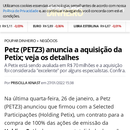
Utilizamos cookies essenciais e tecnologias semelhantes de acordo com nossa
Política de Privacidade
e, ao continuar navegando, você concorda com estas
condições.
$ 5,11
-0,03%
EURO
R$ 5,89
-0,06%
LIBRA ESTERLINA
R$ 6,87
-0,01%
PE
POUPAR DINHEIRO
NEGÓCIOS
Petz (PETZ3) anuncia a aquisição da
Petix; veja os detalhes
A Petix está sendo avaliada em R$ 70 milhões e a aquisição
foi considerada "excelente" por alguns especialistas. Confira.
Por
PRISCILLA KINAST
em
27/01/2022 15:38
Na última quarta-feira, 26 de janeiro, a Petz
(PETZ3) anunciou que firmou com a Selected
Participações (Holding Petix), um contrato para a
compra de 100% das ações de emissão da