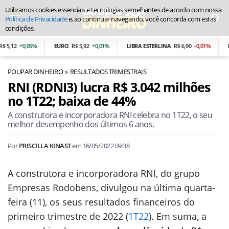
Utilizamos cookies essenciais e tecnologias semelhantes de acordo com nossa
Política de Privacidade
e, ao continuar navegando, você concorda com estas
condições.
5,12
+0,05%
EURO
R$ 5,92
+0,01%
LIBRA ESTERLINA
R$ 6,90
-0,01%
PE
POUPAR DINHEIRO
RESULTADOS TRIMESTRAIS
RNI (RDNI3) lucra R$ 3.042 milhões
no 1T22; baixa de 44%
A construtora e incorporadora RNI celebra no 1T22, o seu
melhor desempenho dos últimos 6 anos.
Por
PRISCILLA KINAST
em
16/05/2022 09:38
A construtora e incorporadora RNI, do grupo
Empresas Rodobens, divulgou na última quarta-
feira (11), os seus resultados financeiros do
primeiro trimestre de 2022 (
1T22
). Em suma, a