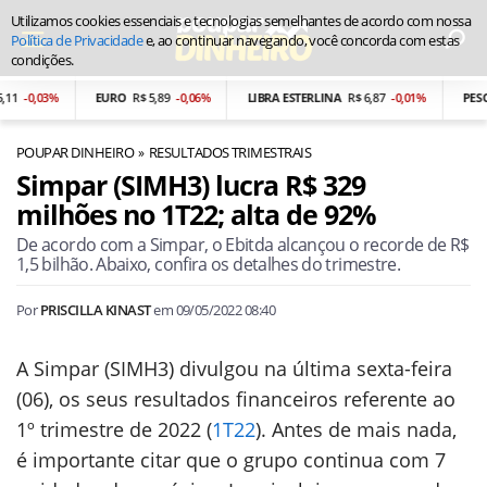
Utilizamos cookies essenciais e tecnologias semelhantes de acordo com nossa
Política de Privacidade
e, ao continuar navegando, você concorda com estas
condições.
1
-0,03%
EURO
R$ 5,89
-0,06%
LIBRA ESTERLINA
R$ 6,87
-0,01%
PESO 
POUPAR DINHEIRO
RESULTADOS TRIMESTRAIS
Simpar (SIMH3) lucra R$ 329
milhões no 1T22; alta de 92%
De acordo com a Simpar, o Ebitda alcançou o recorde de R$
1,5 bilhão. Abaixo, confira os detalhes do trimestre.
Por
PRISCILLA KINAST
em
09/05/2022 08:40
A Simpar (SIMH3) divulgou na última sexta-feira
(06), os seus resultados financeiros referente ao
1º trimestre de 2022 (
1T22
). Antes de mais nada,
é importante citar que o grupo continua com 7