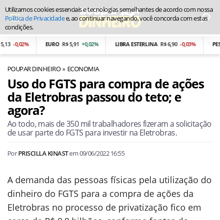
Utilizamos cookies essenciais e tecnologias semelhantes de acordo com nossa
Política de Privacidade
e, ao continuar navegando, você concorda com estas
condições.
13
-0,02%
EURO
R$ 5,91
+0,02%
LIBRA ESTERLINA
R$ 6,90
-0,03%
PESO
POUPAR DINHEIRO
ECONOMIA
Uso do FGTS para compra de ações
da Eletrobras passou do teto; e
agora?
Ao todo, mais de 350 mil trabalhadores fizeram a solicitação
de usar parte do FGTS para investir na Eletrobras.
Por
PRISCILLA KINAST
em
09/06/2022 16:55
A demanda das pessoas físicas pela utilização do
dinheiro do FGTS para a compra de ações da
Eletrobras no processo de privatização fico em