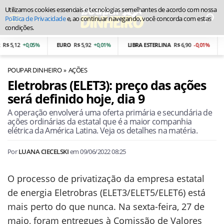
Utilizamos cookies essenciais e tecnologias semelhantes de acordo com nossa
Política de Privacidade
e, ao continuar navegando, você concorda com estas
condições.
5,12
+0,05%
EURO
R$ 5,92
+0,01%
LIBRA ESTERLINA
R$ 6,90
-0,01%
PE
POUPAR DINHEIRO
AÇÕES
Eletrobras (ELET3): preço das ações
será definido hoje, dia 9
A operação envolverá uma oferta primária e secundária de
ações ordinárias da estatal que é a maior companhia
elétrica da América Latina. Veja os detalhes na matéria.
Por
LUANA CIECELSKI
em
09/06/2022 08:25
O processo de privatização da empresa estatal
de energia Eletrobras (ELET3/ELET5/ELET6) está
mais perto do que nunca. Na sexta-feira, 27 de
maio, foram entregues à Comissão de Valores