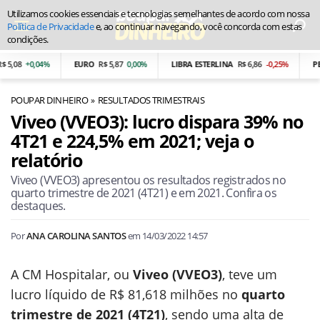
Utilizamos cookies essenciais e tecnologias semelhantes de acordo com nossa
Política de Privacidade
e, ao continuar navegando, você concorda com estas
condições.
08
+0,04%
EURO
R$ 5,87
0,00%
LIBRA ESTERLINA
R$ 6,86
-0,25%
PESO 
POUPAR DINHEIRO
RESULTADOS TRIMESTRAIS
Viveo (VVEO3): lucro dispara 39% no
4T21 e 224,5% em 2021; veja o
relatório
Viveo (VVEO3) apresentou os resultados registrados no
quarto trimestre de 2021 (4T21) e em 2021. Confira os
destaques.
Por
ANA CAROLINA SANTOS
em
14/03/2022 14:57
A CM Hospitalar, ou
Viveo (VVEO3)
, teve um
lucro líquido de R$ 81,618 milhões no
quarto
trimestre de 2021 (4T21)
, sendo uma alta de