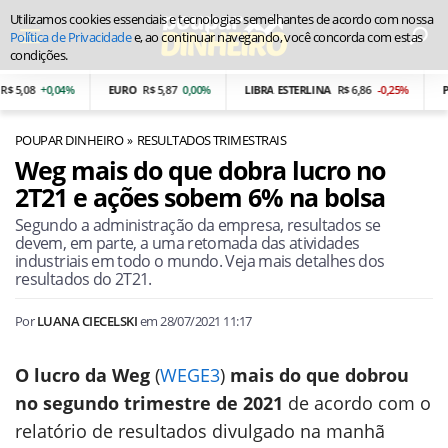
Utilizamos cookies essenciais e tecnologias semelhantes de acordo com nossa
Política de Privacidade
e, ao continuar navegando, você concorda com estas
condições.
,08
+0,04%
EURO
R$ 5,87
0,00%
LIBRA ESTERLINA
R$ 6,86
-0,25%
PESO
POUPAR DINHEIRO
RESULTADOS TRIMESTRAIS
Weg mais do que dobra lucro no
2T21 e ações sobem 6% na bolsa
Segundo a administração da empresa, resultados se
devem, em parte, a uma retomada das atividades
industriais em todo o mundo. Veja mais detalhes dos
resultados do 2T21.
Por
LUANA CIECELSKI
em
28/07/2021 11:17
O lucro da Weg
(
WEGE3
)
mais do que dobrou
no segundo trimestre de 2021
de acordo com o
relatório de resultados divulgado na manhã