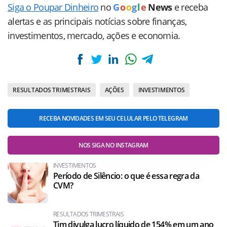
Siga o Poupar Dinheiro
no
G
o
o
g
l
e
News
e receba
alertas e as principais notícias sobre finanças,
investimentos, mercado, ações e economia.
RESULTADOS TRIMESTRAIS
AÇÕES
INVESTIMENTOS
RECEBA NOVIDADES EM SEU CELULAR PELO TELEGRAM
NOS SIGA NO INSTAGRAM
INVESTIMENTOS
Período de Silêncio: o que é essa regra da
CVM?
RESULTADOS TRIMESTRAIS
Tim divulga lucro líquido de 154% em um ano