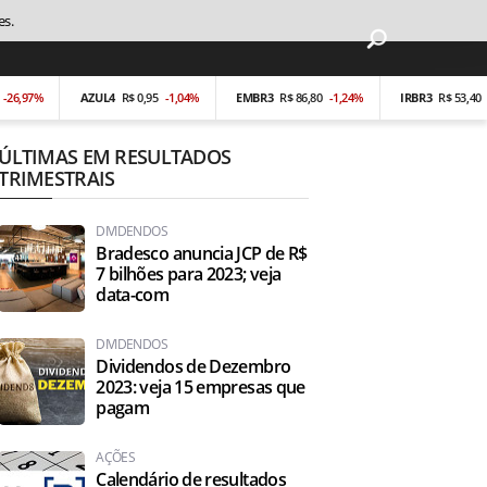
es.
97%
AZUL4
R$ 0,95
-1,04%
EMBR3
R$ 86,80
-1,24%
IRBR3
R$ 53,40
-0,19
ÚLTIMAS EM RESULTADOS
TRIMESTRAIS
DIVIDENDOS
Bradesco anuncia JCP de R$
7 bilhões para 2023; veja
data-com
DIVIDENDOS
Dividendos de Dezembro
2023: veja 15 empresas que
pagam
AÇÕES
Calendário de resultados