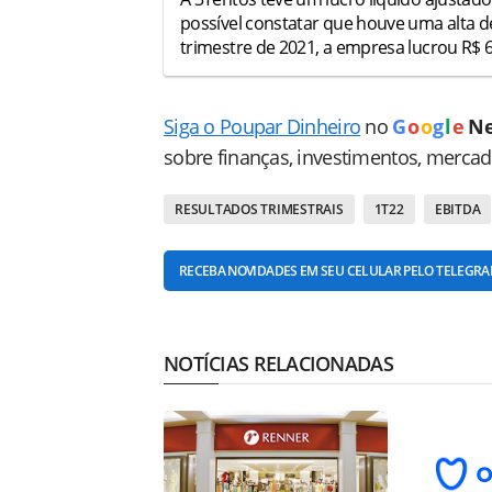
possível constatar que houve uma alta de
trimestre de 2021, a empresa lucrou R$ 
Siga o Poupar Dinheiro
no
G
o
o
g
l
e
N
sobre finanças, investimentos, merca
RESULTADOS TRIMESTRAIS
1T22
EBITDA
RECEBA NOVIDADES EM SEU CELULAR PELO TELEGR
NOTÍCIAS RELACIONADAS