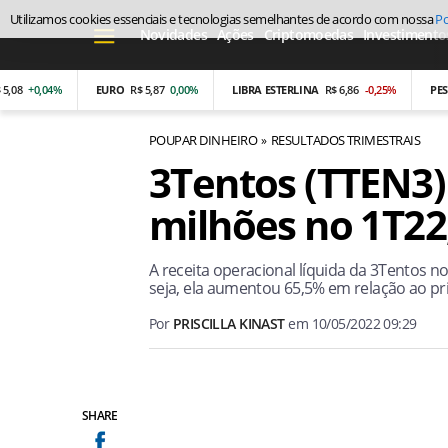
Utilizamos cookies essenciais e tecnologias semelhantes de acordo com nossa
Po
Novidades
Ações
Criptomoedas
Investimento
+0,04%
EURO
R$ 5,87
0,00%
LIBRA ESTERLINA
R$ 6,86
-0,25%
PESO AR
POUPAR DINHEIRO
RESULTADOS TRIMESTRAIS
3Tentos (TTEN3) 
milhões no 1T22;
A receita operacional líquida da 3Tentos no
seja, ela aumentou 65,5% em relação ao pr
Por
PRISCILLA KINAST
em
10/05/2022 09:29
SHARE