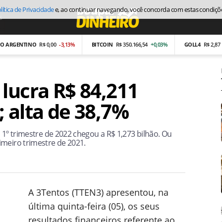
lítica de Privacidade
e, ao continuar navegando, você concorda com estas condiçõ
s
Economia
GENTINO
R$ 0,00
-3,13%
BITCOIN
R$ 350.166,54
+0,03%
GOLL4
R$ 2,87
-26,
lucra R$ 84,211
 alta de 38,7%
 1º trimestre de 2022 chegou a R$ 1,273 bilhão. Ou
imeiro trimestre de 2021.
A 3Tentos (TTEN3) apresentou, na
última quinta-feira (05), os seus
resultados financeiros referente ao