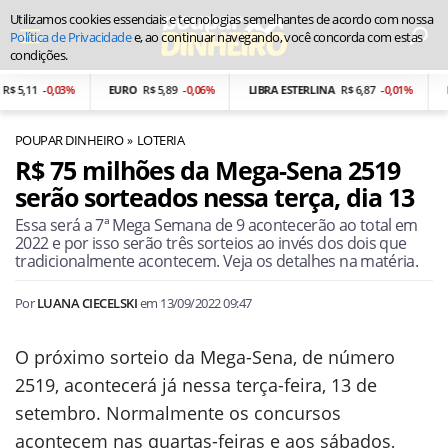
Utilizamos cookies essenciais e tecnologias semelhantes de acordo com nossa
Política de Privacidade
e, ao continuar navegando, você concorda com estas
condições.
,11
-0,03%
EURO
R$ 5,89
-0,06%
LIBRA ESTERLINA
R$ 6,87
-0,01%
PESO
POUPAR DINHEIRO
LOTERIA
R$ 75 milhões da Mega-Sena 2519
serão sorteados nessa terça, dia 13
Essa será a 7ª Mega Semana de 9 acontecerão ao total em
2022 e por isso serão três sorteios ao invés dos dois que
tradicionalmente acontecem. Veja os detalhes na matéria.
Por
LUANA CIECELSKI
em
13/09/2022 09:47
O próximo sorteio da Mega-Sena, de número
2519, acontecerá já nessa terça-feira, 13 de
setembro. Normalmente os concursos
acontecem nas quartas-feiras e aos sábados,