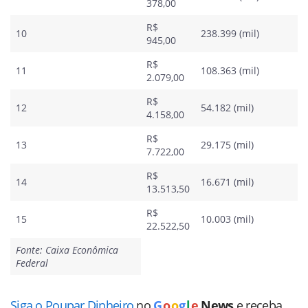
378,00
R$
10
238.399 (mil)
945,00
R$
11
108.363 (mil)
2.079,00
R$
12
54.182 (mil)
4.158,00
R$
13
29.175 (mil)
7.722,00
R$
14
16.671 (mil)
13.513,50
R$
15
10.003 (mil)
22.522,50
Fonte: Caixa Econômica
Federal
Siga o Poupar Dinheiro
no
G
o
o
g
l
e
News
e receba