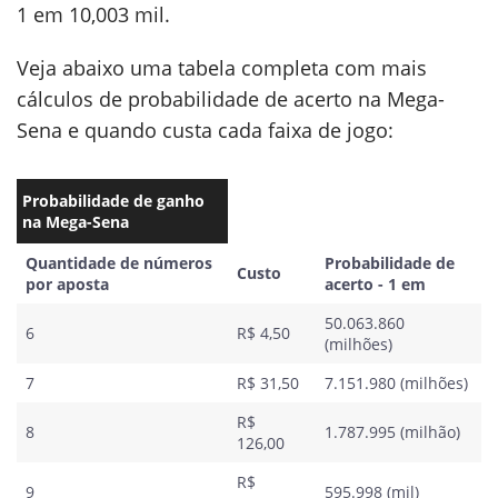
1 em 10,003 mil.
Veja abaixo uma tabela completa com mais
cálculos de probabilidade de acerto na Mega-
Sena e quando custa cada faixa de jogo:
Probabilidade de ganho
na Mega-Sena
Quantidade de números
Probabilidade de
Custo
por aposta
acerto - 1 em
50.063.860
6
R$ 4,50
(milhões)
7
R$ 31,50
7.151.980 (milhões)
R$
8
1.787.995 (milhão)
126,00
R$
9
595.998 (mil)