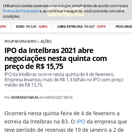
Utilizamos cookies essenciais e tecnologias semelhantes de acordo com nossa
Política de Privacidade
e, ao continuar navegando, você concorda com estas
condições.
EURO
R$ 5,89
-0,06%
LIBRA ESTERLINA
R$ 6,87
-0,01%
PESO ARGENTIN
POUPAR DINHEIRO
AÇÕES
IPO da Intelbras 2021 abre
negociações nesta quinta com
preço de R$ 15,75
IPO da Intelbras ocorre nesta quinta de 4 de fevereiro.
Empresa levantou mais de R$ 1,3 bilhão no IPO com preço
médio de R$ 15,75.
Por
ADRIANO MAAS
em
04/02/2021 06:54
Ocorrerá nesta quinta-feira de 4 de fevereiro a
estreia da Intelbras na B3. O
IPO
da empresa que
teve período de reservas de 19 de janeiro a 2 de