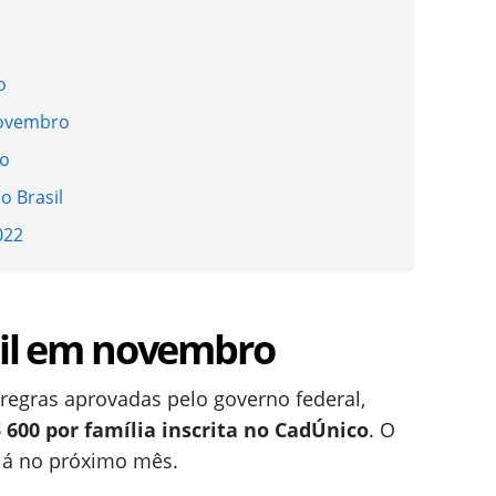
o
novembro
ro
o Brasil
022
asil em novembro
s regras aprovadas pelo governo federal,
 600 por família inscrita no CadÚnico
. O
já no próximo mês.