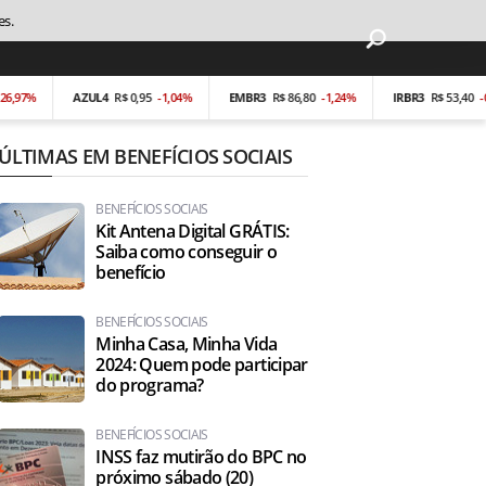
es.
AZUL4
R$ 0,95
-1,04%
EMBR3
R$ 86,80
-1,24%
IRBR3
R$ 53,40
-0,19%
ÚLTIMAS EM BENEFÍCIOS SOCIAIS
BENEFÍCIOS SOCIAIS
Kit Antena Digital GRÁTIS:
Saiba como conseguir o
benefício
BENEFÍCIOS SOCIAIS
Minha Casa, Minha Vida
2024: Quem pode participar
do programa?
BENEFÍCIOS SOCIAIS
INSS faz mutirão do BPC no
próximo sábado (20)