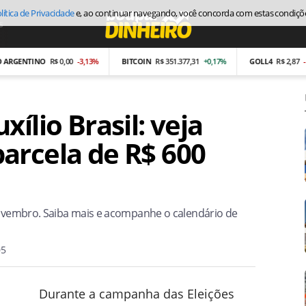
lítica de Privacidade
e, ao continuar navegando, você concorda com estas condiçõ
s
Economia
NTINO
R$ 0,00
-3,13%
BITCOIN
R$ 351.377,31
+0,17%
GOLL4
R$ 2,87
-26,97%
ílio Brasil: veja
arcela de R$ 600
 novembro. Saiba mais e acompanhe o calendário de
05
Durante a campanha das Eleições