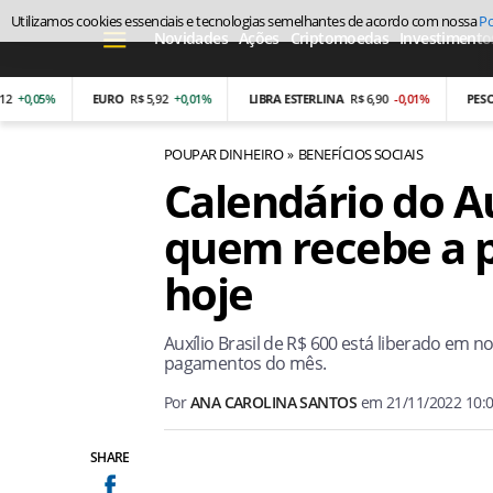
Utilizamos cookies essenciais e tecnologias semelhantes de acordo com nossa
Po
Novidades
Ações
Criptomoedas
Investimento
05%
EURO
R$ 5,92
+0,01%
LIBRA ESTERLINA
R$ 6,90
-0,01%
PESO ARGE
POUPAR DINHEIRO
BENEFÍCIOS SOCIAIS
Calendário do Aux
quem recebe a p
hoje
Auxílio Brasil de R$ 600 está liberado em
pagamentos do mês.
Por
ANA CAROLINA SANTOS
em
21/11/2022 10:
SHARE